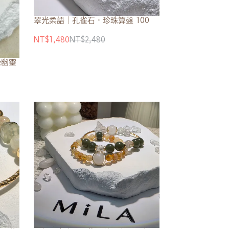
翠光柔語｜孔雀石．珍珠算盤 100
NT$1,480
NT$2,480
綠幽靈