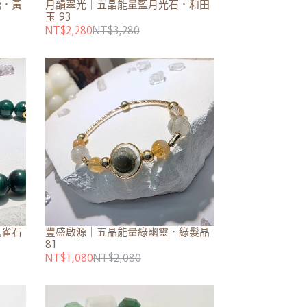
糖．黃
月韻翠光｜五晶能量藍月光石．和田
玉 93
NT$2,280
NT$3,280
孔雀石
豐盛啟源｜五晶能量綠幽靈．綠髮晶
81
NT$1,080
NT$2,080