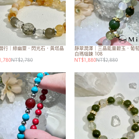
潛行｜綠幽靈．閃光石．黃塔晶
靜翠潤澤｜三晶能量碧玉．葡
白瑪瑙鍊 108
1,780
NT$2,780
NT$1,880
NT$2,880