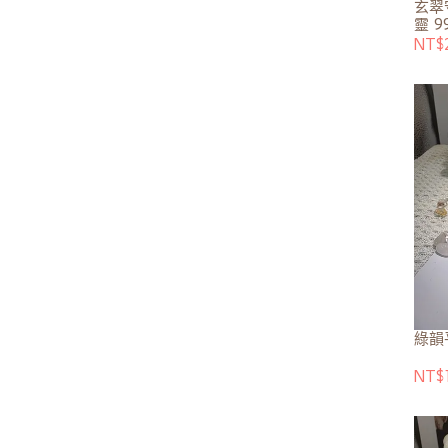
玄翠
靈 9
NT$
綠韻
NT$