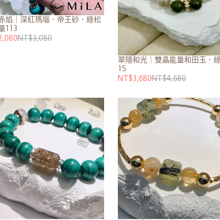
赤焰｜深紅瑪瑙．帝王砂．綠松
113
2,080
NT$3,080
翠隱和光｜雙晶能量和田玉．
15
NT$3,680
NT$4,680