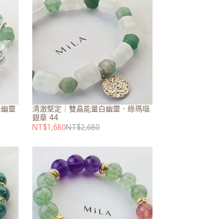
綠幽靈
清澈堅定｜雙晶能量白幽靈．綠瑪瑙
銀章 44
NT$1,680
NT$2,680