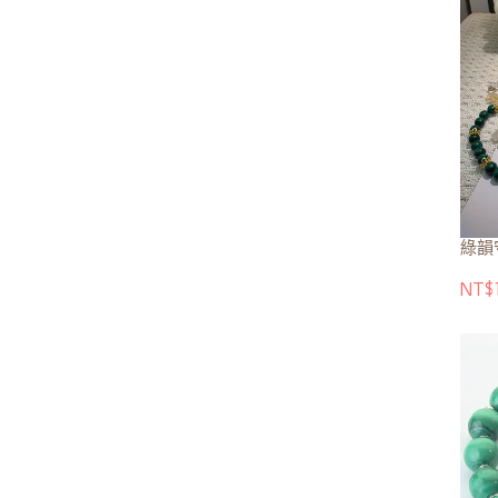
綠韻
NT$