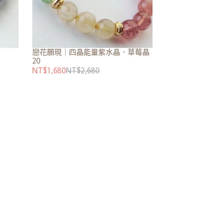
戀花願現｜四晶能量紫水晶．草莓晶
20
NT$1,680
NT$2,680