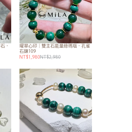
萄石．
曜翠心印｜雙主石能量綠瑪瑙．孔雀
石鍊109
NT$1,980
NT$2,980