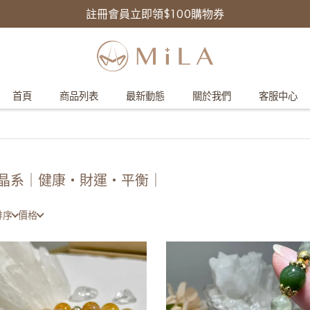
註冊會員立即領$100購物券
首頁
商品列表
最新動態
關於我們
客服中心
晶系｜健康・財運・平衡｜
排序
價格