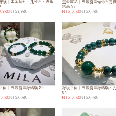
守護｜黑金超七．孔雀石．綠幽
豐盈靈彩｜五晶能量葡萄石方
9
塔晶 97
2,980
NT$3,980
NT$1,080
NT$2,080
平衡｜五晶能量綠瑪瑙 86
綠境平衡｜五晶能量綠瑪瑙．
84
1,080
NT$2,080
NT$1,080
NT$2,080