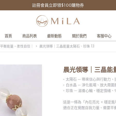
註冊會員立即領$100購物券
首頁
商品列表
最新動態
關於我們
客服中心
平衡能量・柔性自信｜
晨光領導｜三晶能量太陽石．珍珠 13
晨光領導｜三晶能量
◦ 太陽石 ─ 帶來信心與行動力
◦ 白水晶 ─ 淨化能場、放大周
◦ 珍珠 ─ 滋養心輪、穩定情緒
這是一條為「內在亮光 × 穩定能
適合正在覺醒自我力量、需要平