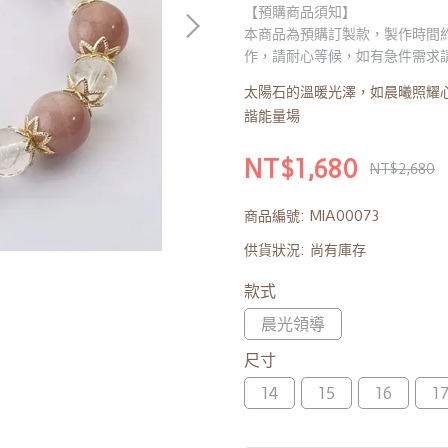
【預購商品須知】
本商品為預購訂製款，製作時間約
作，請耐心等候，如有急件需求
太陽石的溫暖光澤，如晨曦照耀
諧能量場
NT$1,680
NT$2,680
商品編號:
MIA00073
供貨狀況:
尚有庫存
款式
晨光領導
尺寸
14
15
16
1