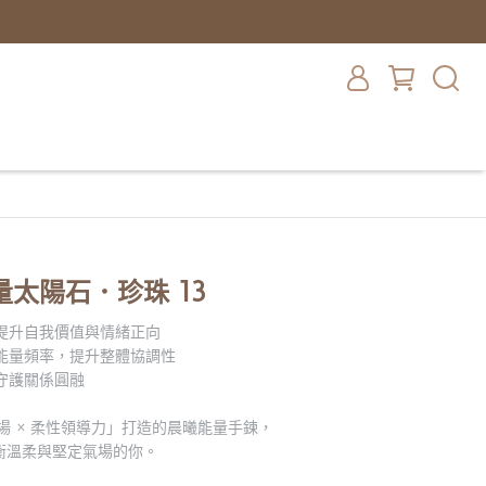
太陽石．珍珠 13
，提升自我價值與情緒正向
圍能量頻率，提升整體協調性
、守護關係圓融
場 × 柔性領導力」打造的晨曦能量手鍊，
衡溫柔與堅定氣場的你。