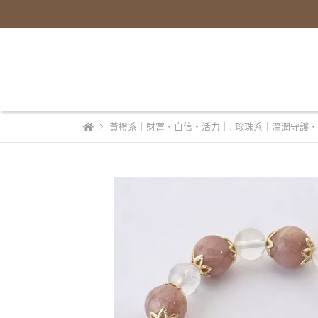
黃橙系｜財富・自信・活力｜
,
珍珠系｜溫潤守護・