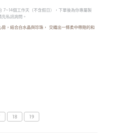
 7~14個工作天（不含假日），下單後為你專屬製
請先私訊詢問。
心房，結合白水晶與珍珠， 交織出一條柔中帶剛的和
7
18
19