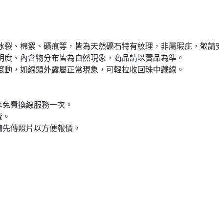
現冰裂、棉絮、礦痕等，皆為天然礦石特有紋理，非屬瑕疵，敬請
明度、內含物分布皆為自然現象，商品請以實品為準。
滾動，如線頭外露屬正常現象，可輕拉收回珠中藏線。
享免費換線服務一次。
費。
請先傳照片以方便報價。