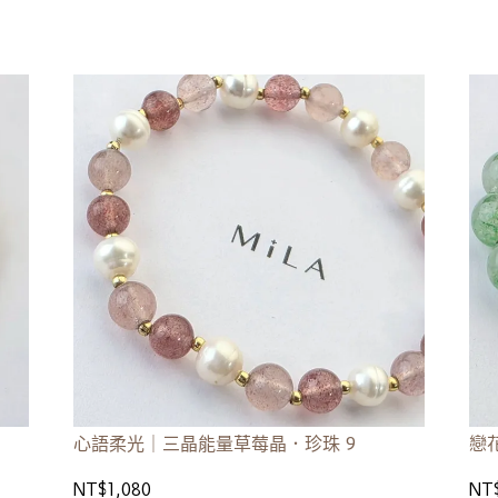
心語柔光｜三晶能量草莓晶．珍珠 9
戀
NT$1,080
NT