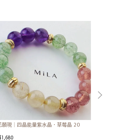
花願現｜四晶能量紫水晶．草莓晶 20
能量平衡｜四晶
草莓晶 21
$1,680
NT$1,680