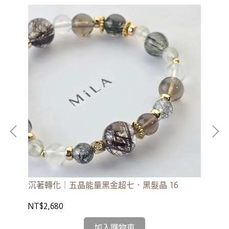
沉著轉化｜五晶能量黑金超七．黑髮晶 16
沉
NT$2,680
NT
加入購物車