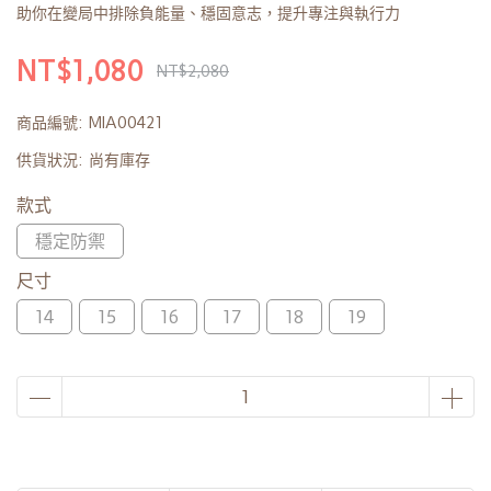
助你在變局中排除負能量、穩固意志，提升專注與執行力
NT$1,080
NT$2,080
商品編號:
MIA00421
供貨狀況:
尚有庫存
款式
穩定防禦
尺寸
14
15
16
17
18
19