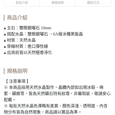
商品介紹
規格說明
運送方式
商品介紹
▴ 主石：雙眼銀曜石 10mm
▴ 搭配水晶：雙眼銀曜石 、6A級冰種黑髮晶
▴ 材質：天然水晶
▴ 穿線材質：進口彈性線
▴ 出貨前皆以天然檀香淨化
規格說明
【 注意事項 】
※ 本商品採用天然水晶製作，晶體內部如出現冰裂、棉
絮、礦痕等，皆為天然礦石特有紋理，非屬瑕疵，敬請安心
配戴。
※ 每批天然水晶色澤略有差異，顏色深淺、透明度、內含
物分布皆為自然現象，商品請以實品為準。