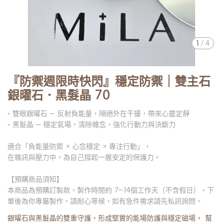
1
/
4
『防禦週限時快閃』穩定防禦｜雙主石
銀曜石．黑髮晶 70
◦ 雙眼銀曜石 ─ 反射負能量，隔絕外在干擾，帶來心靈定靜
◦ 黑髮晶 ─ 穩定氣場，清除雜念，強化行動力與決斷力
適合「負能量防禦 × 心念穩定 × 專注行動」，
在雜訊與壓力中，為自己撐起一層安定的保護力。
【預購商品須知】
本商品為預購訂製款，製作時間約 7~14個工作天（不含假日），下
單後為你專屬製作，請耐心等候，如有急件需求請先私訊詢問。
銀曜石與黑髮晶的雙重守護，形成堅實的能場防護與穩定磁場， 幫