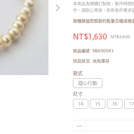
本商品為預購訂製款，製作時間約
作，請耐心等候，如有急件需求
兩種靜謐而堅韌的能量交織成穩
NT$1,630
NT$2,630
商品編號:
MIA00043
供貨狀況:
尚有庫存
款式
穩心行動
尺寸
14
15
16
1