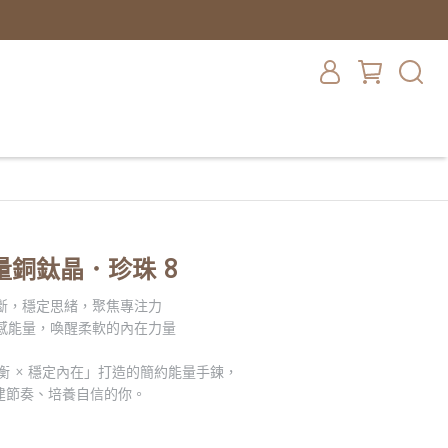
銅鈦晶．珍珠 8
決斷，穩定思緒，聚焦專注力
情感能量，喚醒柔軟的內在力量
衡 × 穩定內在」打造的簡約能量手鍊，
建節奏、培養自信的你。