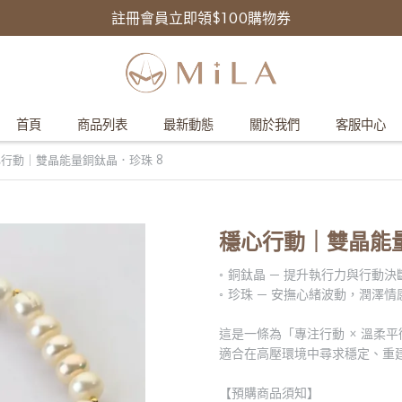
註冊會員立即領$100購物券
首頁
商品列表
最新動態
關於我們
客服中心
行動｜雙晶能量銅鈦晶．珍珠 8
穩心行動｜雙晶能量
◦ 銅鈦晶 ─ 提升執行力與行動
◦ 珍珠 ─ 安撫心緒波動，潤澤
這是一條為「專注行動 × 溫柔平
適合在高壓環境中尋求穩定、重
【預購商品須知】