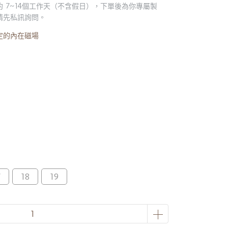
 7~14個工作天（不含假日），下單後為你專屬製
請先私訊詢問。
定的內在磁場
7
18
19