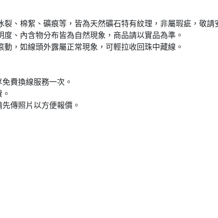
現冰裂、棉絮、礦痕等，皆為天然礦石特有紋理，非屬瑕疵，敬請
明度、內含物分布皆為自然現象，商品請以實品為準。
滾動，如線頭外露屬正常現象，可輕拉收回珠中藏線。
享免費換線服務一次。
費。
請先傳照片以方便報價。