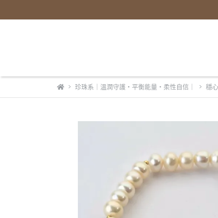
珍珠系｜溫潤守護・平衡能量・柔性自信｜
穩心