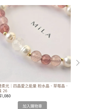
澄柔光｜四晶愛之能量 粉水晶．草莓晶．
翠光柔語｜孔雀石
 26
$1,080
NT$1,480
加入購物車