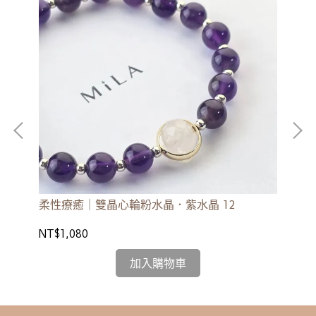
草
柔性療癒｜雙晶心輪粉水晶．紫水晶 12
柔
NT$1,080
NT
加入購物車