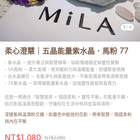
1
/
4
柔心澄慧｜五晶能量紫水晶．馬粉 77
◦ 紫水晶 ─ 提升專注與智慧頻率，協助情緒穩定與靈性覺察
◦ 5A馬粉 ─ 柔化氣場，增添親和力與溫暖能量，舒緩緊張情緒
◦ 白水晶爆花 ─ 全能淨化與能量放大，平衡氣場並帶來清晰思緒
◦ 7A紫水晶 ─ 高等級能量紫水晶，加強靈性啟發與直覺力
這是一條適合「智慧提昇 × 情感柔和 × 靈性平衡」的能量手鍊，
如花影般溫柔而堅韌，守護你在生活中保持從容與清明。
深邃紫與溫潤粉交織，如暮色中綻放的花影，帶來智慧、情感柔和
與內在平衡
NT$1,080
NT$2,080