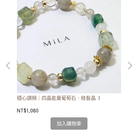
穩心調頻｜四晶能量葡萄石．綠髮晶 3
心
NT$1,080
NT
加入購物車