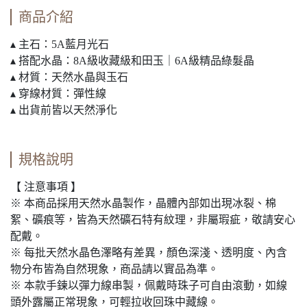
商品介紹
▴ 主石：5A藍月光石
▴ 搭配水晶：8A級收藏級和田玉｜6A級精品綠髮晶
▴ 材質：天然水晶與玉石
▴ 穿線材質：彈性線
▴ 出貨前皆以天然淨化
規格說明
【 注意事項 】
※ 本商品採用天然水晶製作，晶體內部如出現冰裂、棉
絮、礦痕等，皆為天然礦石特有紋理，非屬瑕疵，敬請安心
配戴。
※ 每批天然水晶色澤略有差異，顏色深淺、透明度、內含
物分布皆為自然現象，商品請以實品為準。
※ 本款手鍊以彈力線串製，佩戴時珠子可自由滾動，如線
頭外露屬正常現象，可輕拉收回珠中藏線。