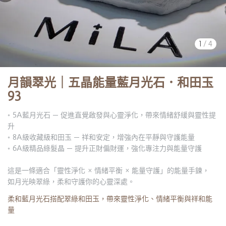
1
/
4
月韻翠光｜五晶能量藍月光石．和田玉
93
◦ 5A藍月光石 ─ 促進直覺啟發與心靈淨化，帶來情緒舒緩與靈性提
升
◦ 8A級收藏級和田玉 ─ 祥和安定，增強內在平靜與守護能量
◦ 6A級精品綠髮晶 ─ 提升正財偏財運，強化專注力與能量守護
這是一條適合「靈性淨化 × 情緒平衡 × 能量守護」的能量手鍊，
如月光映翠綠，柔和守護你的心靈深處。
柔和藍月光石搭配翠綠和田玉，帶來靈性淨化、情緒平衡與祥和能
量