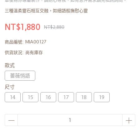
單後為你專屬製作，請耐心等候，如有急件需求請先私訊詢問。
三種溫柔靈石相互交融，如細語般撫慰心靈
NT$1,880
NT$2,880
商品編號:
MIA00127
供貨狀況:
尚有庫存
款式
薔薇悄語
尺寸
14
15
16
17
18
19