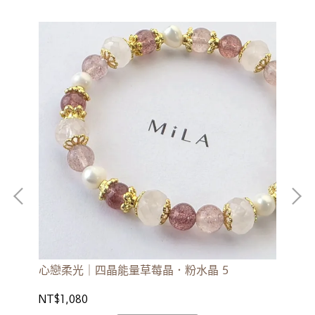
心戀柔光｜四晶能量草莓晶．粉水晶 5
清
NT$1,080
NT