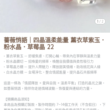
1
/
2
薔薇悄語｜四晶溫柔能量 薰衣草紫玉．
粉水晶．草莓晶 22
◦ 薰衣草紫玉 ─ 舒緩焦慮、打開心輪、帶來內在寧靜與溫柔力量
◦ 粉水晶鑽切 ─ 招喚愛的頻率，喚醒自我價值與柔性吸引力
◦ 草莓晶方糖 ─ 提升人際魅力，釋放甜美情緒，助攻桃花與人緣
◦ 白水晶方糖 ─ 全場淨化，整合情感能量，提升晶石共振頻率
這是一條為「情感釋放 × 愛與自我 × 溫柔平衡」打造的晶光之鍊，
如薔薇悄語，陪伴你走過情緒波動，恢復愛與連結的力量。
【預購商品須知】
本商品為預購訂製款，製作時間約 7~14個工作天（不含假日），下